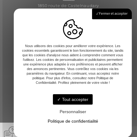
1850 route de Castelnaudary
31540 Saint-Félix-Lauragais
Fermer et accepter
Lundi - Vendredi : 8h-12 / 14h-17h
Nous utilisons des cookies pour améliorer votre expérience. Les
cookies essentiels garantissent le bon fonctionnement du site, tandis
que les cookies d'analyse nous aident à comprendre comment vous
l'utilisez. Les cookies de personnalisation et publicitaires permettent
une expérience plus adaptée à vos préférences et peuvent afficher
des annonces pertinentes. Vous contrôlez vos cookies via les
paramètres du navigateur. En continuant, vous acceptez notre
contact@amd-31.fr
politique. Pour plus d'infos, consultez notre Politique de
Confidentialité. Profitez pleinement de votre visite !
Tout accepter
06 13 65 44 06
Personnaliser
Politique de confidentialité
© A.M.D -
-
Mentions légales