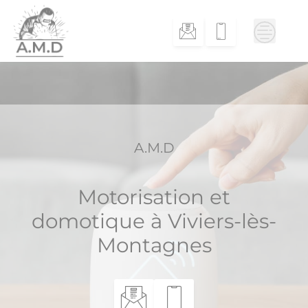
Skip
to
content
A.M.D
Motorisation et
domotique à Viviers-lès-
Montagnes