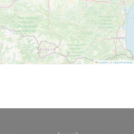
Leaflet
|
©
OpenStreetMap