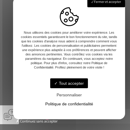
Fermer et accepter
Lundi - Vendredi : 8h-12 / 14h-17h
Nous utilisons des cookies pour améliorer votre expérience. Les
cookies essentiels garantissent le bon fonctionnement du site, tandis
que les cookies d'analyse nous aident à comprendre comment vous
l'utilisez. Les cookies de personnalisation et publicitaires permettent
une expérience plus adaptée à vos préférences et peuvent afficher
des annonces pertinentes. Vous contrôlez vos cookies via les
paramètres du navigateur. En continuant, vous acceptez notre
contact@amd-31.fr
politique. Pour plus d'infos, consultez notre Politique de
Confidentialité. Profitez pleinement de votre visite !
Tout accepter
06 13 65 44 06
Personnaliser
Politique de confidentialité
© A.M.D -
-
Mentions légales
Continuez sans accepter