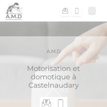
Skip
to
content
A.M.D
Motorisation et
domotique à
Castelnaudary