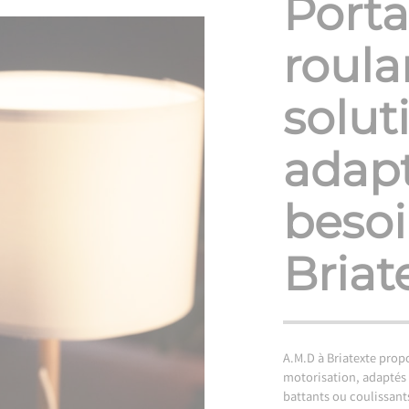
Porta
roula
solut
adapt
besoi
Briat
A.M.D à Briatexte prop
motorisation, adaptés à
battants ou coulissant