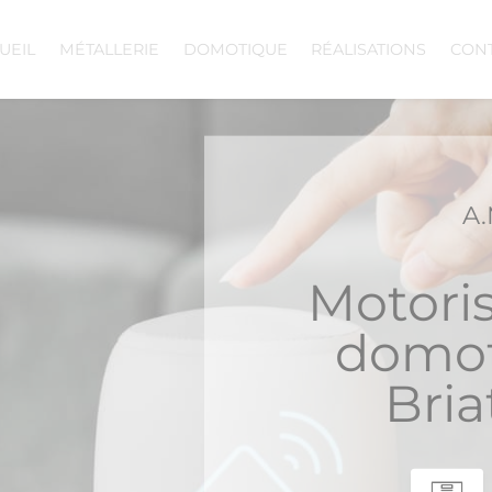
UEIL
MÉTALLERIE
DOMOTIQUE
RÉALISATIONS
CON
A.
Motoris
domot
Bria