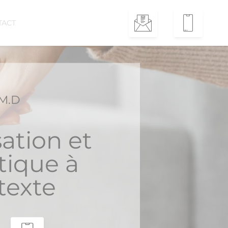
TACT
M.D
ation et
ique à
texte