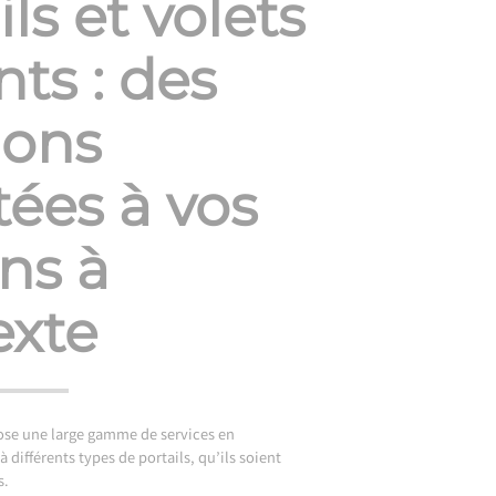
ils et volets
nts : des
ions
ées à vos
ns à
exte
ose une large gamme de services en
 différents types de portails, qu’ils soient
s.