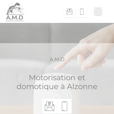
Skip
to
content
A.M.D
Motorisation et
domotique à Alzonne