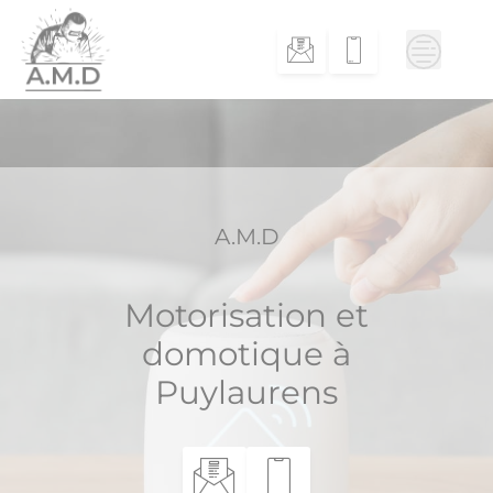
Skip
to
content
A.M.D
Motorisation et
domotique à
Puylaurens