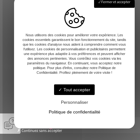
Fermer et accepter
Lundi - Vendredi : 8h-12 / 14h-17h
Nous utilisons des cookies pour améliorer votre expérience. Les
cookies essentiels garantissent le bon fonctionnement du site, tandis
que les cookies d'analyse nous aident à comprendre comment vous
l'utilisez. Les cookies de personnalisation et publicitaires permettent
une expérience plus adaptée à vos préférences et peuvent afficher
des annonces pertinentes. Vous contrôlez vos cookies via les
paramètres du navigateur. En continuant, vous acceptez notre
contact@amd-31.fr
politique. Pour plus d'infos, consultez notre Politique de
Confidentialité. Profitez pleinement de votre visite !
Tout accepter
06 13 65 44 06
Personnaliser
Politique de confidentialité
© A.M.D -
-
Mentions légales
Continuez sans accepter