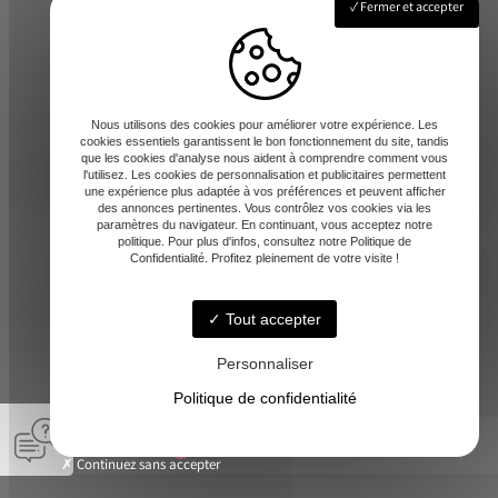
Fermer et accepter
Lundi - Vendredi : 8h-12 / 14h-17h
Nous utilisons des cookies pour améliorer votre expérience. Les
cookies essentiels garantissent le bon fonctionnement du site, tandis
que les cookies d'analyse nous aident à comprendre comment vous
l'utilisez. Les cookies de personnalisation et publicitaires permettent
une expérience plus adaptée à vos préférences et peuvent afficher
des annonces pertinentes. Vous contrôlez vos cookies via les
paramètres du navigateur. En continuant, vous acceptez notre
contact@amd-31.fr
politique. Pour plus d'infos, consultez notre Politique de
Confidentialité. Profitez pleinement de votre visite !
Tout accepter
06 13 65 44 06
Personnaliser
Politique de confidentialité
© A.M.D -
-
Mentions légales
Continuez sans accepter