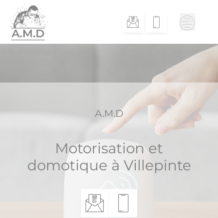
Skip
to
content
A.M.D
Motorisation et
domotique à Villepinte