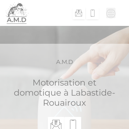
Skip
to
content
A.M.D
Motorisation et
domotique à Labastide-
Rouairoux