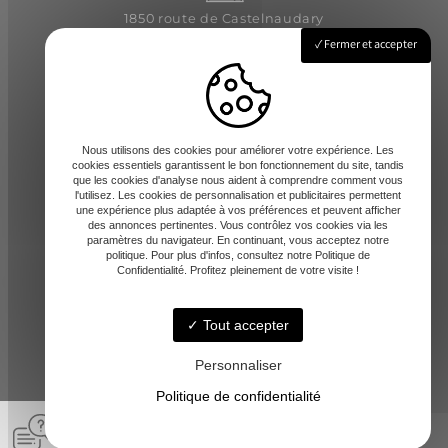
1850 route de Castelnaudary
31540 Saint-Félix-Lauragais
Fermer et accepter
Lundi - Vendredi : 8h-12 / 14h-17h
Nous utilisons des cookies pour améliorer votre expérience. Les
cookies essentiels garantissent le bon fonctionnement du site, tandis
que les cookies d'analyse nous aident à comprendre comment vous
l'utilisez. Les cookies de personnalisation et publicitaires permettent
une expérience plus adaptée à vos préférences et peuvent afficher
des annonces pertinentes. Vous contrôlez vos cookies via les
paramètres du navigateur. En continuant, vous acceptez notre
contact@amd-31.fr
politique. Pour plus d'infos, consultez notre Politique de
Confidentialité. Profitez pleinement de votre visite !
Tout accepter
06 13 65 44 06
Personnaliser
Politique de confidentialité
© A.M.D -
-
Mentions légales