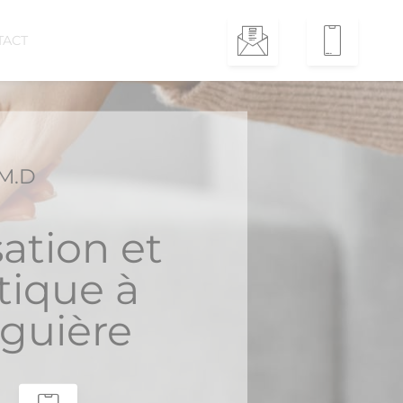
TACT
M.D
ation et
ique à
guière