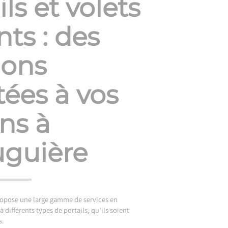
ils et volets
nts : des
ions
ées à vos
ns à
uguière
ropose une large gamme de services en
 différents types de portails, qu’ils soient
s.