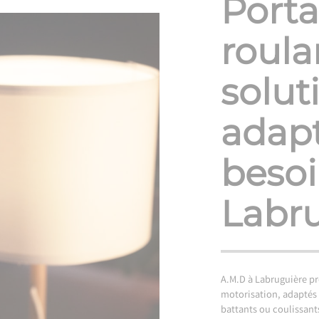
Porta
roula
solut
adapt
besoi
Labr
A.M.D à Labruguière p
motorisation, adaptés à
battants ou coulissant