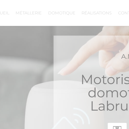
UEIL
MÉTALLERIE
DOMOTIQUE
RÉALISATIONS
CON
A.
Motoris
domot
Labru