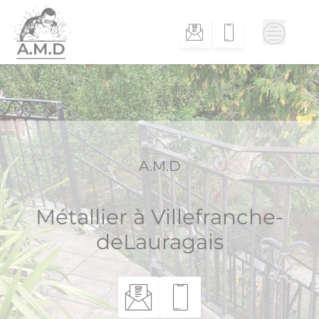
Skip
to
content
A.M.D
Métallier à Villefranche-
deLauragais