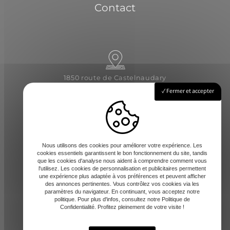
Contact
1850 route de Castelnaudary
31540 Saint-Félix-Lauragais
Fermer et accepter
Lundi - Vendredi : 8h-12 / 14h-17h
Nous utilisons des cookies pour améliorer votre expérience. Les
cookies essentiels garantissent le bon fonctionnement du site, tandis
que les cookies d'analyse nous aident à comprendre comment vous
l'utilisez. Les cookies de personnalisation et publicitaires permettent
une expérience plus adaptée à vos préférences et peuvent afficher
des annonces pertinentes. Vous contrôlez vos cookies via les
paramètres du navigateur. En continuant, vous acceptez notre
contact@amd-31.fr
politique. Pour plus d'infos, consultez notre Politique de
Confidentialité. Profitez pleinement de votre visite !