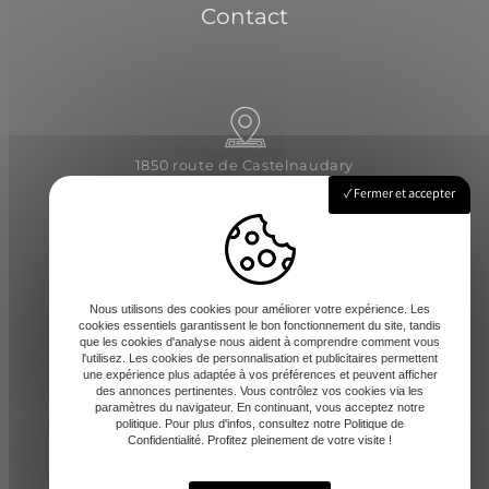
Contact
1850 route de Castelnaudary
31540 Saint-Félix-Lauragais
Fermer et accepter
Lundi - Vendredi : 8h-12 / 14h-17h
Nous utilisons des cookies pour améliorer votre expérience. Les
cookies essentiels garantissent le bon fonctionnement du site, tandis
que les cookies d'analyse nous aident à comprendre comment vous
l'utilisez. Les cookies de personnalisation et publicitaires permettent
une expérience plus adaptée à vos préférences et peuvent afficher
des annonces pertinentes. Vous contrôlez vos cookies via les
paramètres du navigateur. En continuant, vous acceptez notre
contact@amd-31.fr
politique. Pour plus d'infos, consultez notre Politique de
Confidentialité. Profitez pleinement de votre visite !