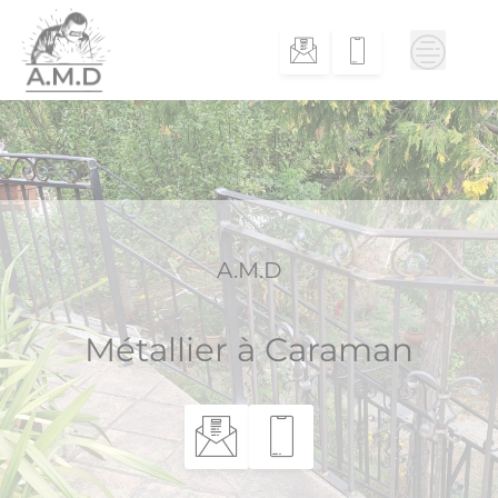
Skip
to
content
A.M.D
Métallier à Caraman