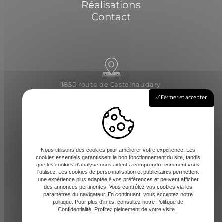
Réalisations
Contact
1850 route de Castelnaudary
31540 Saint-Félix-Lauragais
Fermer et accepter
Lundi - Vendredi : 8h-12 / 14h-17h
Nous utilisons des cookies pour améliorer votre expérience. Les
cookies essentiels garantissent le bon fonctionnement du site, tandis
que les cookies d'analyse nous aident à comprendre comment vous
l'utilisez. Les cookies de personnalisation et publicitaires permettent
une expérience plus adaptée à vos préférences et peuvent afficher
des annonces pertinentes. Vous contrôlez vos cookies via les
paramètres du navigateur. En continuant, vous acceptez notre
contact@amd-31.fr
politique. Pour plus d'infos, consultez notre Politique de
Confidentialité. Profitez pleinement de votre visite !