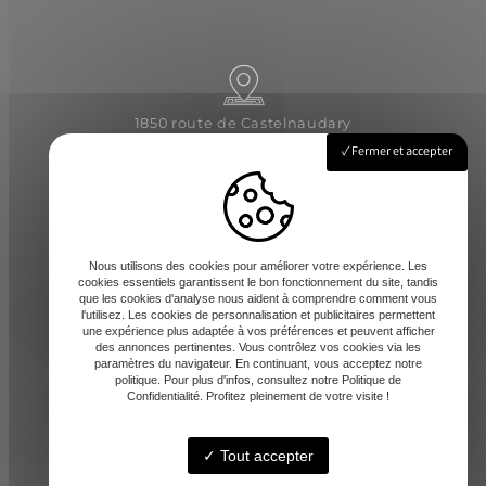
1850 route de Castelnaudary
31540 Saint-Félix-Lauragais
Fermer et accepter
Lundi - Vendredi : 8h-12 / 14h-17h
Nous utilisons des cookies pour améliorer votre expérience. Les
cookies essentiels garantissent le bon fonctionnement du site, tandis
que les cookies d'analyse nous aident à comprendre comment vous
l'utilisez. Les cookies de personnalisation et publicitaires permettent
une expérience plus adaptée à vos préférences et peuvent afficher
des annonces pertinentes. Vous contrôlez vos cookies via les
paramètres du navigateur. En continuant, vous acceptez notre
contact@amd-31.fr
politique. Pour plus d'infos, consultez notre Politique de
Confidentialité. Profitez pleinement de votre visite !
Tout accepter
06 13 65 44 06