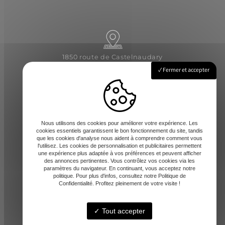
1850 route de Castelnaudary
31540 Saint-Félix-Lauragais
Fermer et accepter
Lundi - Vendredi : 8h-12 / 14h-17h
Nous utilisons des cookies pour améliorer votre expérience. Les
cookies essentiels garantissent le bon fonctionnement du site, tandis
que les cookies d'analyse nous aident à comprendre comment vous
l'utilisez. Les cookies de personnalisation et publicitaires permettent
une expérience plus adaptée à vos préférences et peuvent afficher
des annonces pertinentes. Vous contrôlez vos cookies via les
paramètres du navigateur. En continuant, vous acceptez notre
contact@amd-31.fr
politique. Pour plus d'infos, consultez notre Politique de
Confidentialité. Profitez pleinement de votre visite !
Tout accepter
06 13 65 44 06