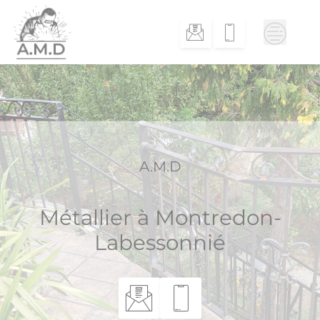
Skip
to
content
A.M.D
Métallier à Montredon-
Labessonnié