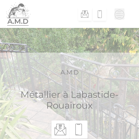
Skip
to
content
A.M.D
Métallier à Labastide-
Rouairoux