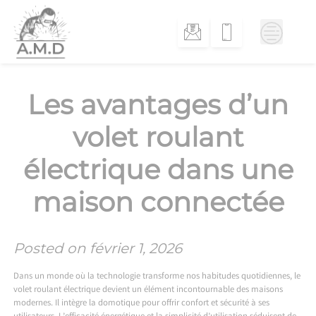
Skip
to
content
Les avantages d’un
volet roulant
électrique dans une
maison connectée
Posted on
février 1, 2026
Dans un monde où la technologie transforme nos habitudes quotidiennes, le
volet roulant électrique devient un élément incontournable des maisons
modernes. Il intègre la domotique pour offrir confort et sécurité à ses