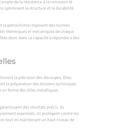
compte de la résistance à la corrosion et
s optimisent la structure et la durabilité
 et la pétrochimie imposent des normes
riétés thermiques et mécaniques de chaque
flète donc dans sa capacité à répondre à des
lles
iorent la précision des découpes. Elles
ent la préparation des dossiers techniques.
se en forme des tôles métalliques.
antissent des résultats précis. Ils
viennent essentiels. Ils protègent contre les
gies tout en maintenant un haut niveau de