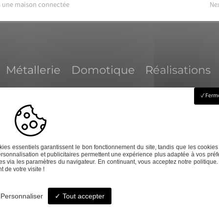
ns une maison connectée
Nex
Métallerie
Domotique
Réalisations
Ferme
ndredi : 8h-12 / 14h-17h
contact@amd-31
ies essentiels garantissent le bon fonctionnement du site, tandis que les cookies
rsonnalisation et publicitaires permettent une expérience plus adaptée à vos préf
s via les paramètres du navigateur. En continuant, vous acceptez notre politique.
 de votre visite !
Personnaliser
Tout accepter
© A.M.D -
-
Mentions légales