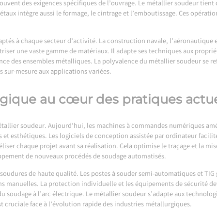
ouvent des exigences spécifiques de l’ouvrage. Le métallier soudeur tient 
taux intègre aussi le formage, le cintrage et l’emboutissage. Ces opération
aptés à chaque secteur d’activité. La construction navale, l’aéronautique
aîtriser une vaste gamme de matériaux. Il adapte ses techniques aux prop
mance des ensembles métalliques. La polyvalence du métallier soudeur se re
ges sur-mesure aux applications variées.
gique au cœur des pratiques actue
étallier soudeur. Aujourd’hui, les machines à commandes numériques amél
t esthétiques. Les logiciels de conception assistée par ordinateur facilit
iser chaque projet avant sa réalisation. Cela optimise le traçage et la mi
loppement de nouveaux procédés de soudage automatisés.
udures de haute qualité. Les postes à souder semi-automatiques et TIG gar
ons manuelles. La protection individuelle et les équipements de sécurité de
 du soudage à l’arc électrique. Le métallier soudeur s’adapte aux technolo
 cruciale face à l’évolution rapide des industries métallurgiques.