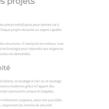
s projets
des pièces métalliques pour donner vie à
. Chaque projet nécessite un expert capable
des structures. Il manipule les métaux, inox
e la technologie pour répondre aux exigences
 toutes vos demandes.
nité
la tôlerie, le soudage à l’arc ou le soudage
besoins modernes grâce à l’apport des
ojet une touche unique et inégalée.
un traitement soigneux, selon des procédés
t, respectant les normes de sécurité