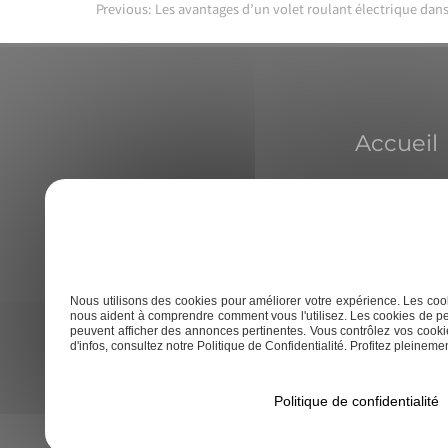
Previous:
Les avantages d’un volet roulant électrique da
Navigation
de
l’article
Accueil
1850 route de Castelnaudary
Lundi - Ve
Nous utilisons des cookies pour améliorer votre expérience. Les cook
31540 Saint-Félix-Lauragais
nous aident à comprendre comment vous l'utilisez. Les cookies de pe
peuvent afficher des annonces pertinentes. Vous contrôlez vos cookie
d'infos, consultez notre Politique de Confidentialité. Profitez pleinement
Politique de confidentialité