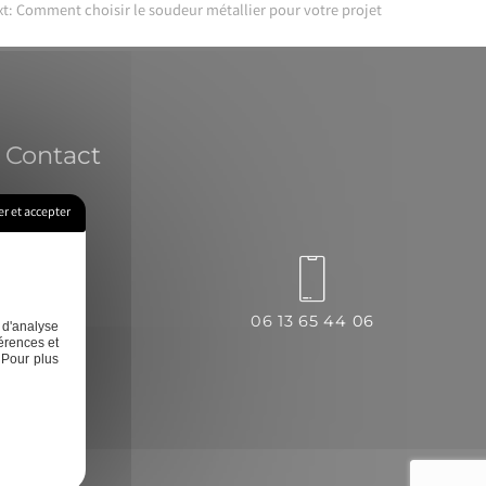
t:
Comment choisir le soudeur métallier pour votre projet
Contact
r et accepter
.fr
06 13 65 44 06
 d'analyse
érences et
 Pour plus