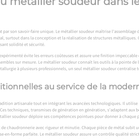
du métallier soudeur dans le
t par son savoir-faire unique. Le métallier soudeur maîtrise l’assemblage 
cial, surtout dans la conception et la réalisation de structures métalliques
sant solidité et sécurité.
expérimenté évite les erreurs coûteuses et assure une finition impeccable 
nsembles sur mesure. Le métallier soudeur connaît les outils à la pointe d
allurgie à plusieurs professionnels, un seul métallier soudeur centralise
tionnelles au service de la moder
adition artisanale tout en intégrant les avancées technologiques. Il utilise 
. Ces techniques, transmises de génération en génération, s’adaptent aux 
lier soudeur déploie ses compétences pointues pour donner à chaque pr
x de chaudronnerie avec rigueur et minutie. Chaque pièce de métal subit 
e-en-forme parfaite. Le métallier soudeur assure un contrôle qualité stric