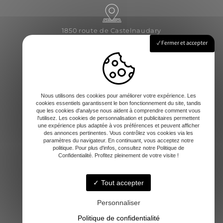
1850 route de Castelnaudary
31540 Saint-Félix-Lauragais
Fermer et accepter
Lundi - Vendredi : 8h-12 / 14h-17h
Nous utilisons des cookies pour améliorer votre expérience. Les
cookies essentiels garantissent le bon fonctionnement du site, tandis
que les cookies d'analyse nous aident à comprendre comment vous
l'utilisez. Les cookies de personnalisation et publicitaires permettent
une expérience plus adaptée à vos préférences et peuvent afficher
des annonces pertinentes. Vous contrôlez vos cookies via les
paramètres du navigateur. En continuant, vous acceptez notre
contact@amd-31.fr
politique. Pour plus d'infos, consultez notre Politique de
Confidentialité. Profitez pleinement de votre visite !
Tout accepter
06 13 65 44 06
Personnaliser
Politique de confidentialité