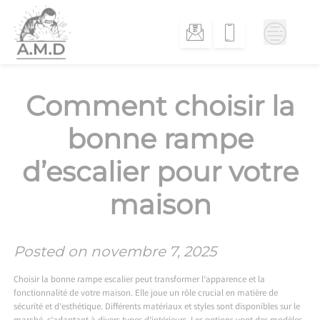
Skip
to
content
Comment choisir la
bonne rampe
d’escalier pour votre
maison
Posted on
novembre 7, 2025
Choisir la bonne rampe escalier peut transformer l’apparence et la
fonctionnalité de votre maison. Elle joue un rôle crucial en matière de
sécurité et d’esthétique. Différents matériaux et styles sont disponibles sur le