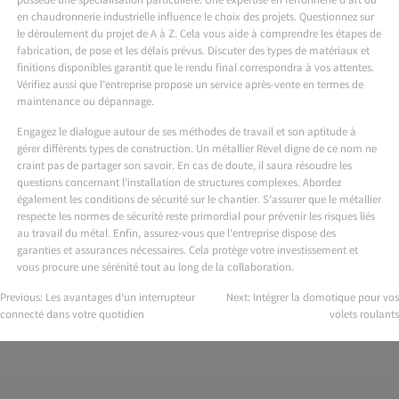
possède une spécialisation particulière. Une expertise en ferronnerie d’art ou
en chaudronnerie industrielle influence le choix des projets. Questionnez sur
le déroulement du projet de A à Z. Cela vous aide à comprendre les étapes de
fabrication, de pose et les délais prévus. Discuter des types de matériaux et
finitions disponibles garantit que le rendu final correspondra à vos attentes.
Vérifiez aussi que l’entreprise propose un service après-vente en termes de
maintenance ou dépannage.
Engagez le dialogue autour de ses méthodes de travail et son aptitude à
gérer différents types de construction. Un métallier Revel digne de ce nom ne
craint pas de partager son savoir. En cas de doute, il saura résoudre les
questions concernant l’installation de structures complexes. Abordez
également les conditions de sécurité sur le chantier. S’assurer que le métallier
respecte les normes de sécurité reste primordial pour prévenir les risques liés
au travail du métal. Enfin, assurez-vous que l’entreprise dispose des
garanties et assurances nécessaires. Cela protège votre investissement et
vous procure une sérénité tout au long de la collaboration.
Previous:
Les avantages d’un interrupteur
Next:
Intégrer la domotique pour vos
connecté dans votre quotidien
volets roulants
Navigation
de
l’article