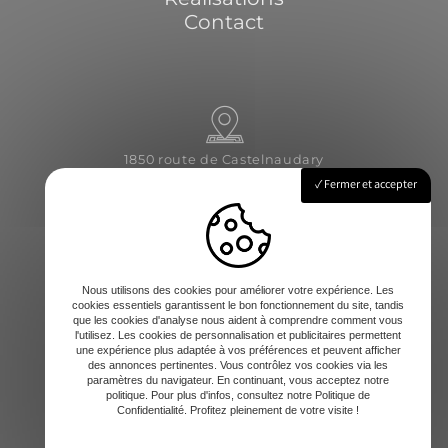
Contact
1850 route de Castelnaudary
31540 Saint-Félix-Lauragais
Fermer et accepter
Lundi - Vendredi : 8h-12 / 14h-17h
Nous utilisons des cookies pour améliorer votre expérience. Les
cookies essentiels garantissent le bon fonctionnement du site, tandis
que les cookies d'analyse nous aident à comprendre comment vous
l'utilisez. Les cookies de personnalisation et publicitaires permettent
une expérience plus adaptée à vos préférences et peuvent afficher
des annonces pertinentes. Vous contrôlez vos cookies via les
paramètres du navigateur. En continuant, vous acceptez notre
contact@amd-31.fr
politique. Pour plus d'infos, consultez notre Politique de
Confidentialité. Profitez pleinement de votre visite !