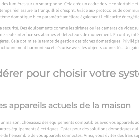
 des lumières sur un smartphone. Cela crée un cadre de vie confortable et
n temps réel assure la tranquillité d’esprit. Grâce aux protocoles de comm
système domotique bien paramétré améliore également l’efficacité énergéti
la sécurité. Des équipements comme les sirènes ou les caméras de vidéosur
une seule interface ses alarmes et détecteurs de mouvement. En outre, int
gères. Cela optimise le temps de gestion des tâches domestiques. Privilégi
onctionnement harmonieux et sécurisé avec les objects connectés. Un gain 
idérer pour choisir votre s
es appareils actuels de la maison
r maison, choisissez des équipements compatibles avec vos appareils actu
 autres équipements électriques. Optez pour des solutions domotiques qui 
tage de l’ensemble de vos appareils connectés. Ainsi, vous évitez des frais 