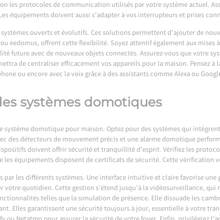
on les protocoles de communication utilisés par votre système actuel. Ass
es équipements doivent aussi s’adapter à vos interrupteurs et prises conn
 systèmes ouverts et évolutifs. Ces solutions permettent d’ajouter de nou
edomus, offrent cette flexibilité. Soyez attentif également aux mises à j
bilité future avec de nouveaux objets connectés. Assurez-vous que votre 
mettra de centraliser efficacement vos appareils pour la maison. Pensez à l
phone ou encore avec la voix grâce à des assistants comme Alexa ou Goog
é des systèmes domotiques
tre système domotique pour maison. Optez pour des systèmes qui intègrent 
vec des détecteurs de mouvement précis et une alarme domotique perform
spositifs doivent offrir sécurité et tranquillité d’esprit. Vérifiez les prot
e les équipements disposent de certificats de sécurité. Cette vérification 
 par les différents systèmes. Une interface intuitive et claire favorise une 
 votre quotidien. Cette gestion s’étend jusqu’à la vidéosurveillance, qui 
onctionnalités telles que la simulation de présence. Elle dissuade les cam
cant. Elles garantissent une sécurité toujours à jour, essentielle à votre tra
u Netatmo pour assurer la sécurité de votre foyer. Enfin, privilégiez l