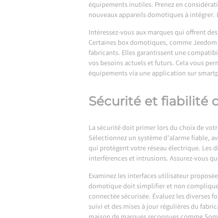
équipements inutiles. Prenez en considérati
nouveaux appareils domotiques à intégrer. L
Intéressez-vous aux marques qui offrent des
Certaines box domotiques, comme Jeedom ou e
fabricants. Elles garantissent une compati
vos besoins actuels et futurs. Cela vous per
équipements via une application sur smart
Sécurité et fiabilit
La sécurité doit primer lors du choix de vo
Sélectionnez un système d’alarme fiable, a
qui protègent votre réseau électrique. Les di
interférences et intrusions. Assurez-vous qu
Examinez les interfaces utilisateur proposées
domotique doit simplifier et non compliquer
connectée sécurisée. Évaluez les diverses f
suivi et des mises à jour régulières du fabri
maison de marques reconnues comme Somfy o