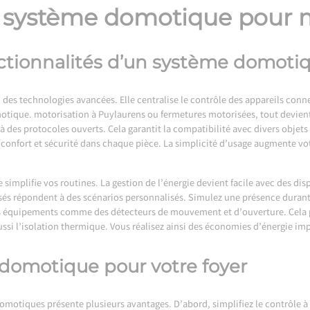
n système domotique pour 
ctionnalités d’un système domoti
s technologies avancées. Elle centralise le contrôle des appareils connec
motique.
motorisation à Puylaurens
ou fermetures motorisées, tout devient
à des protocoles ouverts. Cela garantit la compatibilité avec divers objets
nfort et sécurité dans chaque pièce. La simplicité d’usage augmente vot
 simplifie vos routines. La gestion de l’énergie devient facile avec des d
isés répondent à des scénarios personnalisés. Simulez une présence durant 
s équipements comme des détecteurs de mouvement et d’ouverture. Cela pe
ussi l’isolation thermique. Vous réalisez ainsi des économies d’énergie im
 domotique pour votre foyer
omotiques présente plusieurs avantages. D’abord, simplifiez le contrôle 