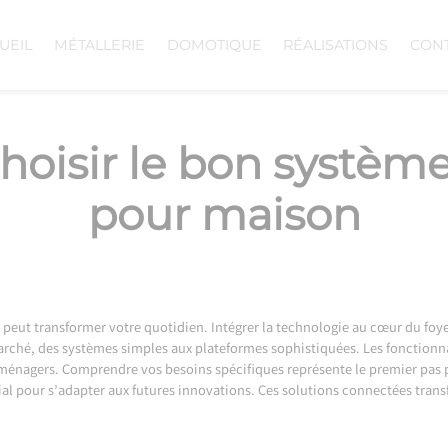
UEIL
MÉTALLERIE
DOMOTIQUE
RÉALISATIONS
CON
oisir le bon systèm
pour maison
ut transformer votre quotidien. Intégrer la technologie au cœur du foyer o
rché, des systèmes simples aux plateformes sophistiquées. Les fonctionnal
roménagers. Comprendre vos besoins spécifiques représente le premier pas po
ial pour s’adapter aux futures innovations. Ces solutions connectées tran