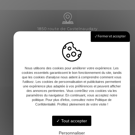
1850 route de Castelnaudary
31540 Saint-Félix-Lauragais
Fermer et accepter
Lundi - Vendredi : 8h-12 / 14h-17h
Nous utilisons des cookies pour améliorer votre expérience. Les
cookies essentiels garantissent le bon fonctionnement du site, tandis
que les cookies d'analyse nous aident à comprendre comment vous
l'utilisez. Les cookies de personnalisation et publicitaires permettent
une expérience plus adaptée à vos préférences et peuvent afficher
des annonces pertinentes. Vous contrôlez vos cookies via les
paramètres du navigateur. En continuant, vous acceptez notre
contact@amd-31.fr
politique. Pour plus d'infos, consultez notre Politique de
Confidentialité. Profitez pleinement de votre visite !
Tout accepter
06 13 65 44 06
Personnaliser