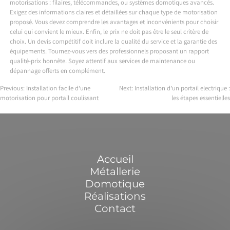
motorisations : filaires, télécommandes, ou systèmes domotiques avancés.
Exigez des informations claires et détaillées sur chaque type de motorisation
proposé. Vous devez comprendre les avantages et inconvénients pour choisir
celui qui convient le mieux. Enfin, le prix ne doit pas être le seul critère de
choix. Un devis compétitif doit inclure la qualité du service et la garantie des
équipements. Tournez-vous vers des professionnels proposant un rapport
qualité-prix honnête. Soyez attentif aux services de maintenance ou
dépannage offerts en complément.
Previous:
Installation facile d’une
Next:
Installation d’un portail electrique :
motorisation pour portail coulissant
les étapes essentielles
Navigation
de
l’article
Accueil
Métallerie
Domotique
Réalisations
Contact