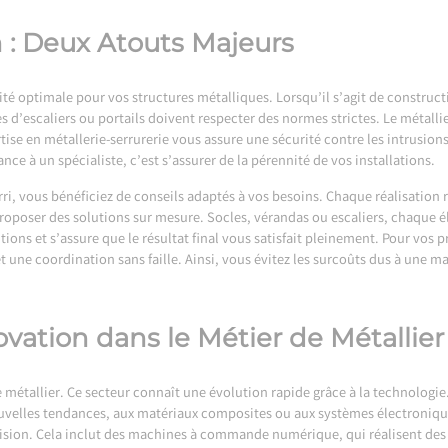
n : Deux Atouts Majeurs
ité optimale pour vos structures métalliques. Lorsqu’il s’agit de construc
d’escaliers ou portails doivent respecter des normes strictes. Le métallier
rtise en métallerie-serrurerie vous assure une sécurité contre les intrusio
ance à un spécialiste, c’est s’assurer de la pérennité de vos installations.
rri, vous bénéficiez de conseils adaptés à vos besoins. Chaque réalisation
proposer des solutions sur mesure. Socles, vérandas ou escaliers, chaqu
itions et s’assure que le résultat final vous satisfait pleinement. Pour vos 
t une coordination sans faille. Ainsi, vous évitez les surcoûts dus à une 
vation dans le Métier de Métallier
 métallier. Ce secteur connaît une évolution rapide grâce à la technologie.
elles tendances, aux matériaux composites ou aux systèmes électroniques
ision. Cela inclut des machines à commande numérique, qui réalisent des