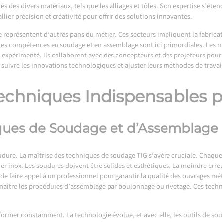
ités des divers matériaux, tels que les alliages et tôles. Son expertise s’éte
lier précision et créativité pour offrir des solutions innovantes.
e représentent d’autres pans du métier. Ces secteurs impliquent la fabric
 Les compétences en soudage et en assemblage sont ici primordiales. Les m
e expérimenté. Ils collaborent avec des concepteurs et des projeteurs pou
nt suivre les innovations technologiques et ajuster leurs méthodes de trav
hniques Indispensables po
iques de Soudage et d’Assemblage
 soudure. La maîtrise des techniques de soudage TIG s’avère cruciale. Chaq
r inox. Les soudures doivent être solides et esthétiques. La moindre err
l de faire appel à un professionnel pour garantir la qualité des ouvrages m
naître les procédures d’assemblage par boulonnage ou rivetage. Ces techni
 former constamment. La technologie évolue, et avec elle, les outils de sou