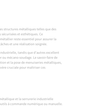
es structures métalliques telles que des
s sécurisées et esthétiques. Ce
étallier reste essentiel pour assurer la
tâches et une réalisation soignée.
ndustrielle, tandis que d’autres excellent
ser ou mécano-soudage. Le savoir-faire de
cation et la pose de menuiseries métalliques,
vère cruciale pour maîtriser ces
tallique et la serrurerie industrielle
es outils à commande numérique ou manuelle.