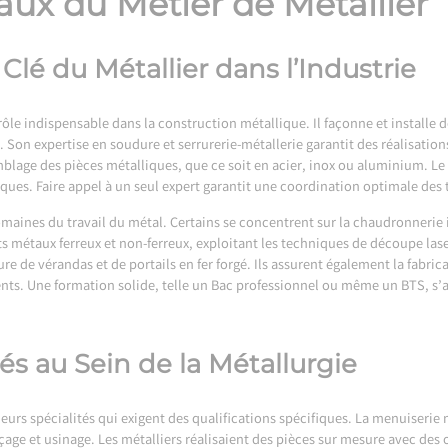
ux du Métier de Métallier
lé du Métallier dans l’Industrie
ôle indispensable dans la construction métallique. Il façonne et installe d
. Son expertise en soudure et serrurerie-métallerie garantit des réalisation
blage des pièces métalliques, que ce soit en acier, inox ou aluminium. Le m
liques. Faire appel à un seul expert garantit une coordination optimale des 
omaines du travail du métal. Certains se concentrent sur la chaudronnerie i
nts métaux ferreux et non-ferreux, exploitant les techniques de découpe la
ure de vérandas et de portails en fer forgé. Ils assurent également la fabri
ents. Une formation solide, telle un Bac professionnel ou même un BTS, s’a
tés au Sein de la Métallurgie
urs spécialités qui exigent des qualifications spécifiques. La menuiserie mé
çage et usinage. Les métalliers réalisaient des pièces sur mesure avec d