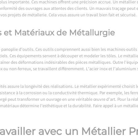
s importante. Ces machines offrent une précision accrue. Un métallier qual
nformité des ouvrages aux attentes des clients. Un mauvais traçage peut e
vos projets de métallerie. Cela vous assure un travail bien fait et sécurisé.
ls et Matériaux de Métallurgie
 panoplie d’outils. Ces outils comprennent aussi bien les machines-outils qu
iels. Ces équipements servent à découper et modeler les tôles. Le métallie
îner des déformations indésirables des pièces métalliques. Outre l’équip
ux ou non-ferreux, se travaillent différemment. L’acier inox et l’aluminium 
étés assure la longévité des réalisations. Le métallier expérimenté choisit
sistance à la corrosion ou la conductivité thermique. Par exemple, les ferr
r forgé peut transformer un ouvrage en une véritable œuvre d’art. Pour la ré
matériaux détermine l’esthétique et la durabilité. Faire appel à un métall
vailler avec un Métallier P