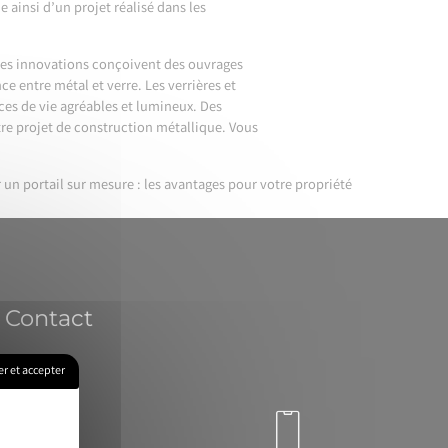
 ainsi d’un projet réalisé dans les
ces innovations conçoivent des ouvrages
ce entre métal et verre. Les verrières et
ces de vie agréables et lumineux. Des
tre projet de construction métallique. Vous
 un portail sur mesure : les avantages pour votre propriété
Contact
r et accepter